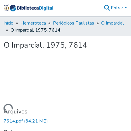
Entrar
Comunidades
&
Início
Hemeroteca
Periódicos Paulistas
O Imparcial
Coleções
O Imparcial, 1975, 7614
Tudo na
Biblioteca
O Imparcial, 1975, 7614
Digital
Estatísticas
Carregando...
Arquivos
7614.pdf
(34,21 MB)