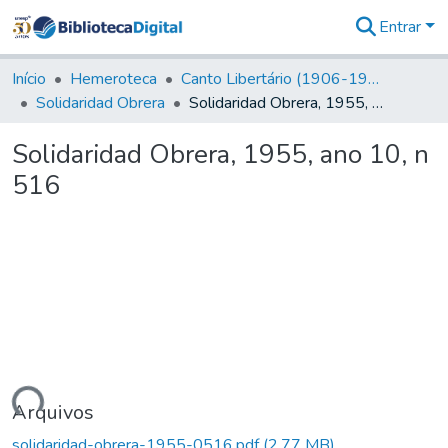
Entrar
Comunidades
&
Início
Hemeroteca
Canto Libertário (1906-1995)
Coleções
Solidaridad Obrera
Solidaridad Obrera, 1955, ano 10, n 516
Tudo na
Biblioteca
Solidaridad Obrera, 1955, ano 10, n
Digital
516
Estatísticas
gando...
Arquivos
solidaridad-obrera-1955-0516.pdf
(2,77 MB)