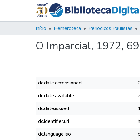
Início
Hemeroteca
Periódicos Paulistas
O Imparcial, 1972, 6
dc.date.accessioned
dc.date.available
dc.date.issued
dc.identifier.uri
dc.language.iso