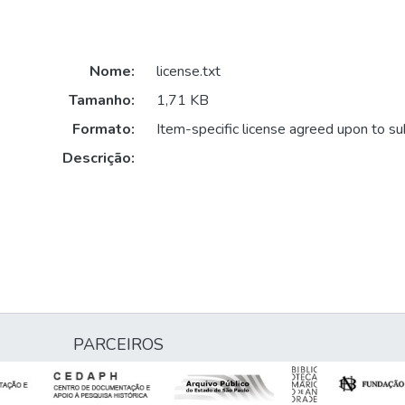
Nome:
license.txt
Tamanho:
1,71 KB
Formato:
Item-specific license agreed upon to s
Descrição:
PARCEIROS