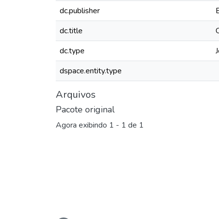
dc.publisher
dc.title
dc.type
J
dspace.entity.type
Arquivos
Pacote original
Agora exibindo
1 - 1 de 1