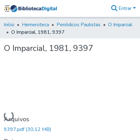
Entrar
Comunidades
&
Início
Hemeroteca
Periódicos Paulistas
O Imparcial
Coleções
O Imparcial, 1981, 9397
Tudo na
Biblioteca
O Imparcial, 1981, 9397
Digital
Estatísticas
Carregando...
Arquivos
9397.pdf
(30,12 MB)