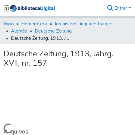
Entrar
Comunidades
&
Início
Hemeroteca
Jornais em Língua Estrangeira
Coleções
Alemão
Deutsche Zeitung
Tudo na
Deutsche Zeitung, 1913, Jahrg. XVII, nr. 157
Biblioteca
Digital
Deutsche Zeitung, 1913, Jahrg.
Estatísticas
XVII, nr. 157
Carregando...
Arquivos