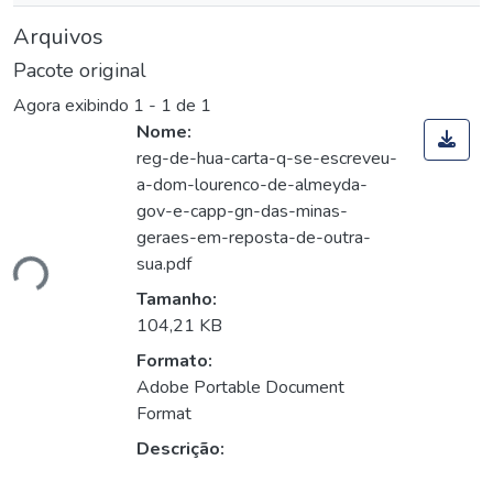
Arquivos
Pacote original
Agora exibindo
1 - 1 de 1
Nome:
reg-de-hua-carta-q-se-escreveu-
a-dom-lourenco-de-almeyda-
gov-e-capp-gn-das-minas-
geraes-em-reposta-de-outra-
sua.pdf
ndo...
Tamanho:
104,21 KB
Formato:
Adobe Portable Document
Format
Descrição: