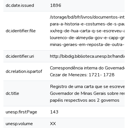
dc.date.issued
1896
/storage/bd/bfr/livros/documentos-int
para-a-historia-e-costumes-de-s-paul
dc.identifier.file
xx/reg-de-hua-carta-q-se-escreveu-a
lourenco-de-almeyda-gov-e-capp-gn-
minas-geraes-em-reposta-de-outra-s
dc.identifier.uri
http://bibdig.biblioteca.unesp.br/hand
Correspondência interna do Governador
dc.relation.ispartof
Cezar de Menezes: 1721- 1728
Registro de uma carta que se escreveu
dc.title
Governador de Minas Gerais sobre rem
papéis respectivos aos 2 governos
unesp.firstPage
143
unesp.volume
XX