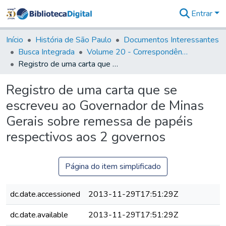
Entrar
Comunidades
&
Início
História de São Paulo
Documentos Interessantes
Coleções
Busca Integrada
Volume 20 - Correspondência interna do Governador Rodrigo Cezar de Menezes: 1721- 1728
Tudo na
Registro de uma carta que se escreveu ao Governador de Minas Gerais sobre remessa de papéis respectivos aos 2 governos
Biblioteca
Digital
Registro de uma carta que se
Estatísticas
escreveu ao Governador de Minas
Gerais sobre remessa de papéis
respectivos aos 2 governos
Página do item simplificado
dc.date.accessioned
2013-11-29T17:51:29Z
dc.date.available
2013-11-29T17:51:29Z