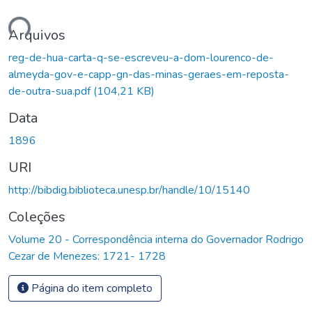
gando...
Arquivos
reg-de-hua-carta-q-se-escreveu-a-dom-lourenco-de-
almeyda-gov-e-capp-gn-das-minas-geraes-em-reposta-
de-outra-sua.pdf
(104,21 KB)
Data
1896
URI
http://bibdig.biblioteca.unesp.br/handle/10/15140
Coleções
Volume 20 - Correspondência interna do Governador Rodrigo
Cezar de Menezes: 1721- 1728
Página do item completo