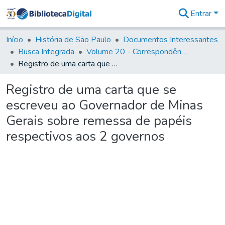
Entrar
Comunidades
&
Início
História de São Paulo
Documentos Interessantes
Coleções
Busca Integrada
Volume 20 - Correspondência interna do Governador Rodrigo Cezar de Menezes: 1721- 1728
Tudo na
Registro de uma carta que se escreveu ao Governador de Minas Gerais sobre remessa de papéis respectivos aos 2 governos
Biblioteca
Digital
Registro de uma carta que se
Estatísticas
escreveu ao Governador de Minas
Gerais sobre remessa de papéis
respectivos aos 2 governos