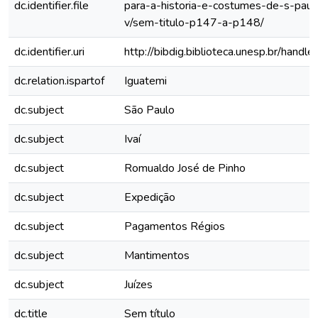
dc.identifier.file
para-a-historia-e-costumes-de-s-paul
v/sem-titulo-p147-a-p148/
dc.identifier.uri
http://bibdig.biblioteca.unesp.br/hand
dc.relation.ispartof
Iguatemi
dc.subject
São Paulo
dc.subject
Ivaí
dc.subject
Romualdo José de Pinho
dc.subject
Expedição
dc.subject
Pagamentos Régios
dc.subject
Mantimentos
dc.subject
Juízes
dc.title
Sem título