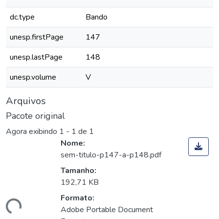
dc.type
Bando
unesp.firstPage
147
unesp.lastPage
148
unesp.volume
V
Arquivos
Pacote original
Agora exibindo
1 - 1 de 1
Nome:
sem-titulo-p147-a-p148.pdf
Tamanho:
192,71 KB
Formato:
gando...
Adobe Portable Document