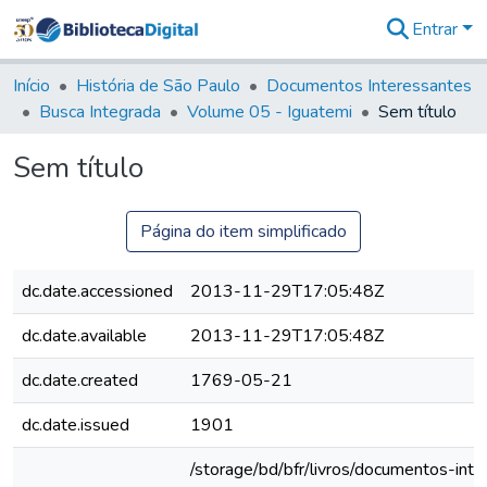
Entrar
Comunidades
&
Início
História de São Paulo
Documentos Interessantes
Coleções
Busca Integrada
Volume 05 - Iguatemi
Sem título
Tudo na
Biblioteca
Sem título
Digital
Estatísticas
Página do item simplificado
dc.date.accessioned
2013-11-29T17:05:48Z
dc.date.available
2013-11-29T17:05:48Z
dc.date.created
1769-05-21
dc.date.issued
1901
/storage/bd/bfr/livros/documentos-int