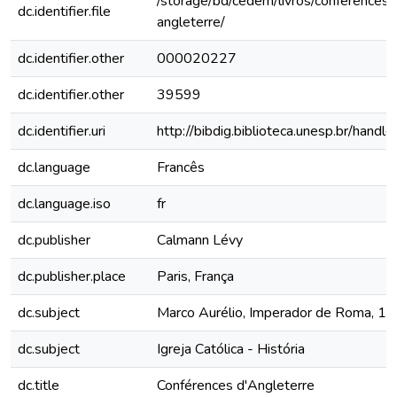
/storage/bd/cedem/livros/conferences-
dc.identifier.file
angleterre/
dc.identifier.other
000020227
dc.identifier.other
39599
dc.identifier.uri
http://bibdig.biblioteca.unesp.br/hand
dc.language
Francês
dc.language.iso
fr
dc.publisher
Calmann Lévy
dc.publisher.place
Paris, França
dc.subject
Marco Aurélio, Imperador de Roma, 1
dc.subject
Igreja Católica - História
dc.title
Conférences d'Angleterre