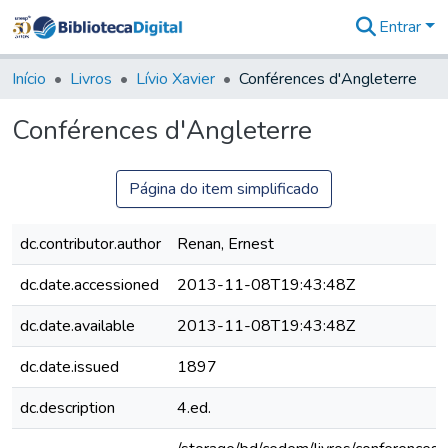
Entrar
Comunidades
&
Início
Livros
Lívio Xavier
Conférences d'Angleterre
Coleções
Tudo na
Conférences d'Angleterre
Biblioteca
Digital
Estatísticas
Página do item simplificado
dc.contributor.author
Renan, Ernest
dc.date.accessioned
2013-11-08T19:43:48Z
dc.date.available
2013-11-08T19:43:48Z
dc.date.issued
1897
dc.description
4.ed.