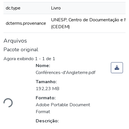
dc.type
Livro
UNESP, Centro de Documentação e M
dcterms.provenance
(CEDEM)
Arquivos
Pacote original
Agora exibindo
1 - 1 de 1
Nome:
Conférences-d'Angleterre.pdf
Tamanho:
192,23 MB
Formato:
ndo...
Adobe Portable Document
Format
Descrição: