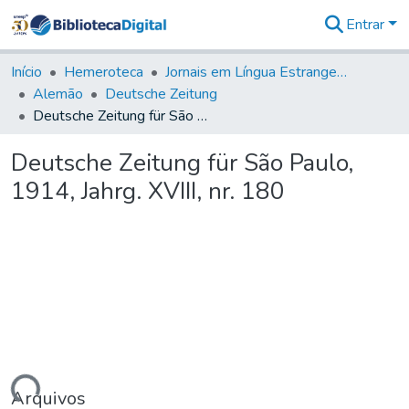
Entrar
Comunidades
&
Início
Hemeroteca
Jornais em Língua Estrangeira
Coleções
Alemão
Deutsche Zeitung
Tudo na
Deutsche Zeitung für São Paulo, 1914, Jahrg. XVIII, nr. 180
Biblioteca
Digital
Deutsche Zeitung für São Paulo,
Estatísticas
1914, Jahrg. XVIII, nr. 180
ando...
Arquivos