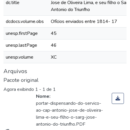
dc.title
Jose de Oliveira Lima, e seu filho o Sar
Antonio do Triunfho
dcdocs.volume.obs
Ofícios enviados entre 1814- 17
unesp.firstPage
45
unesp.lastPage
46
unesp.volume
XC
Arquivos
Pacote original
Agora exibindo
1 - 1 de 1
Nome:
portar-dispensando-do-servico-
ao-cap-antonio-jose-de-oliveira-
lima-e-seu-filho-o-sarg-jose-
antonio-do-triunfho.PDF