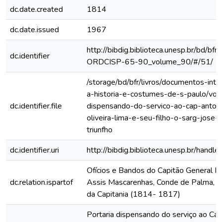
dc.date.created
1814
dc.date.issued
1967
http://bibdig.biblioteca.unesp.br/bd/bf
dc.identifier
ORDCISP-65-90_volume_90/#/51/
/storage/bd/bfr/livros/documentos-int
a-historia-e-costumes-de-s-paulo/vol
dc.identifier.file
dispensando-do-servico-ao-cap-anton
oliveira-lima-e-seu-filho-o-sarg-jose-
triunfho
dc.identifier.uri
http://bibdig.biblioteca.unesp.br/hand
Ofícios e Bandos do Capitão General Fr
dc.relation.ispartof
Assis Mascarenhas, Conde de Palma, ao
da Capitania (1814- 1817)
Portaria dispensando do serviço ao Ca