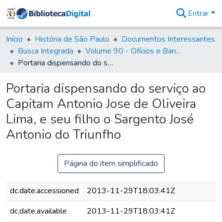
Entrar
Comunidades
&
Início
História de São Paulo
Documentos Interessantes
Coleções
Busca Integrada
Volume 90 - Ofícios e Bandos do Capitão General, Conde de Palma, aos funcionários da Capitania (1814- 1817)
Tudo na
Portaria dispensando do serviço ao Capitam Antonio Jose de Oliveira Lima, e seu filho o Sargento José Antonio do Triunfho
Biblioteca
Digital
Portaria dispensando do serviço ao
Estatísticas
Capitam Antonio Jose de Oliveira
Lima, e seu filho o Sargento José
Antonio do Triunfho
Página do item simplificado
dc.date.accessioned
2013-11-29T18:03:41Z
dc.date.available
2013-11-29T18:03:41Z