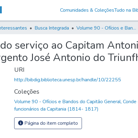
Comunidades & Coleções
Tudo na Bib
nteressantes
Busca Integrada
Volume 90 - Ofícios e Bandos do Capitão General, Conde de Palma, aos funcionários da Capitania (1814- 1817)
do serviço ao Capitam Antoni
argento José Antonio do Triunf
URI
http://bibdig.biblioteca.unesp.br/handle/10/22255
Coleções
Volume 90 - Ofícios e Bandos do Capitão General, Conde
funcionários da Capitania (1814- 1817)
Página do item completo