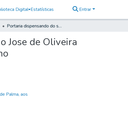
lioteca Digital
Estatísticas
Entrar
Portaria dispensando do serviço ao Capitam Antonio Jose de Oliveira Lima, e seu filho o Sargento José Antonio do Triunfho
o Jose de Oliveira
ho
 de Palma, aos