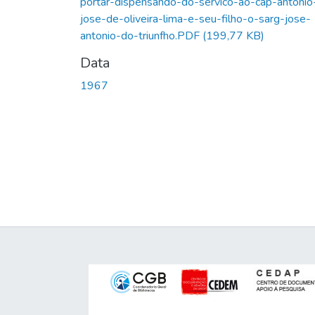
portar-dispensando-do-servico-ao-cap-antonio
jose-de-oliveira-lima-e-seu-filho-o-sarg-jose-
antonio-do-triunfho.PDF
(199,77 KB)
Data
1967