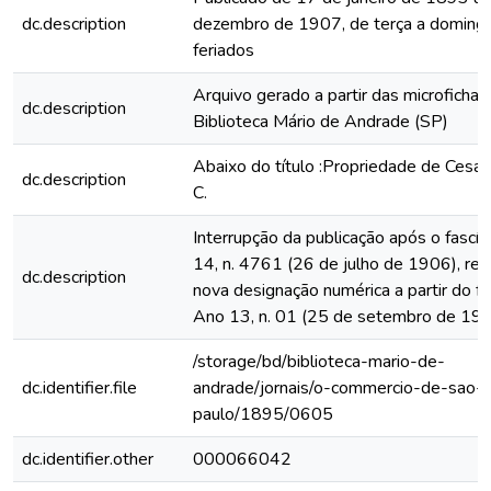
dc.description
dezembro de 1907, de terça a domingo
feriados
Arquivo gerado a partir das microfichas
dc.description
Biblioteca Mário de Andrade (SP)
Abaixo do título :Propriedade de Cesar
dc.description
C.
Interrupção da publicação após o fascí
14, n. 4761 (26 de julho de 1906), rein
dc.description
nova designação numérica a partir do fa
Ano 13, n. 01 (25 de setembro de 19
/storage/bd/biblioteca-mario-de-
dc.identifier.file
andrade/jornais/o-commercio-de-sao-
paulo/1895/0605
dc.identifier.other
000066042