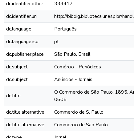
dc.identifier.other
333417
dc.identifier.uri
http://bibdig.biblioteca.unesp.br/hand
dc.language
Português
dc.language.iso
pt
dc.publisher.place
São Paulo, Brasil
dc.subject
Comércio - Periódicos
dc.subject
Anúncios - Jornais
O Commercio de São Paulo, 1895, Ano II
dc.title
0605
dc.title.alternative
Commercio de S. Paulo
dc.title.alternative
Commercio de São Paulo
dc.type
Jornal