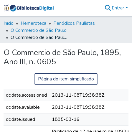
Entrar
Comunidades
&
Início
Hemeroteca
Periódicos Paulistas
Coleções
O Commercio de São Paulo
Tudo na
O Commercio de São Paulo, 1895, Ano III, n. 0605
Biblioteca
Digital
O Commercio de São Paulo, 1895,
Estatísticas
Ano III, n. 0605
Página do item simplificado
dc.date.accessioned
2013-11-08T19:38:38Z
dc.date.available
2013-11-08T19:38:38Z
dc.date.issued
1895-03-16
Publicado de 17 de janeiro de 1893 a