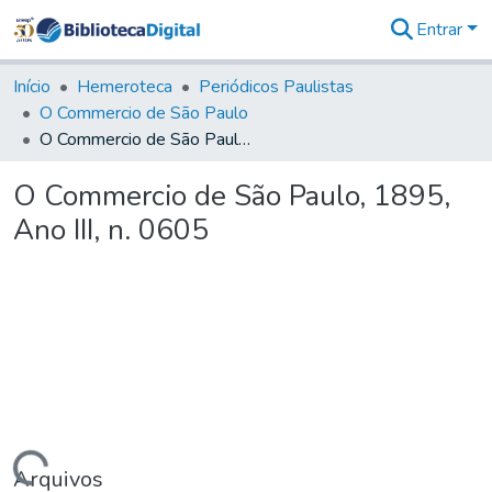
Entrar
Comunidades
&
Início
Hemeroteca
Periódicos Paulistas
Coleções
O Commercio de São Paulo
Tudo na
O Commercio de São Paulo, 1895, Ano III, n. 0605
Biblioteca
Digital
O Commercio de São Paulo, 1895,
Estatísticas
Ano III, n. 0605
Arquivos