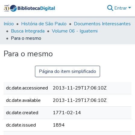
Entrar
Comunidades
&
Início
História de São Paulo
Documentos Interessantes
Coleções
Busca Integrada
Volume 06 - Iguatemi
Tudo na
Para o mesmo
Biblioteca
Digital
Para o mesmo
Estatísticas
Página do item simplificado
dc.date.accessioned
2013-11-29T17:06:10Z
dc.date.available
2013-11-29T17:06:10Z
dc.date.created
1771-02-14
dc.date.issued
1894