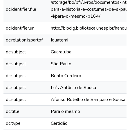
/storage/bd/bfr/livros/documentos-int
dc.identifier.file
para-a-historia-e-costumes-de-s-paul
vi/para-o-mesmo-p164/
dc.identifier.uri
http://bibdig.biblioteca.unesp.br/hand
dc.relation.ispartof
Iguatemi
dc.subject
Guaratuba
dc.subject
São Paulo
dc.subject
Bento Cordeiro
dc.subject
Luís Antônio de Sousa
dc.subject
Afonso Botelho de Sampaio e Sousa
dc.title
Para o mesmo
dc.type
Certidão