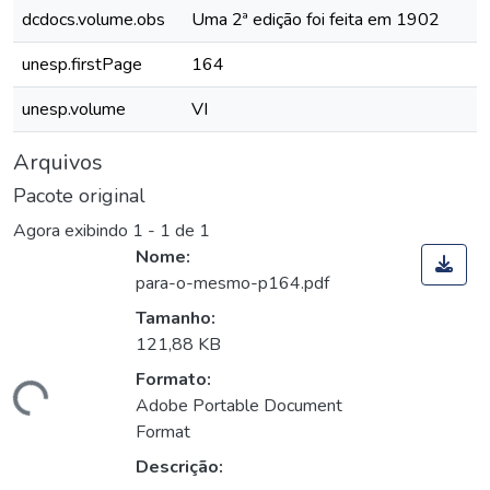
dcdocs.volume.obs
Uma 2ª edição foi feita em 1902
unesp.firstPage
164
unesp.volume
VI
Arquivos
Pacote original
Agora exibindo
1 - 1 de 1
Nome:
para-o-mesmo-p164.pdf
Tamanho:
121,88 KB
Formato:
rregando...
Adobe Portable Document
Format
Descrição: