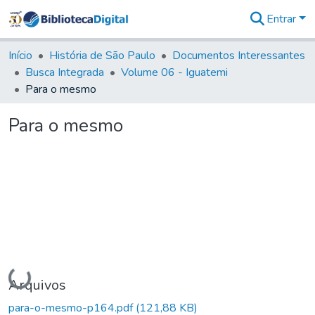
Entrar
Comunidades
&
Início
História de São Paulo
Documentos Interessantes
Coleções
Busca Integrada
Volume 06 - Iguatemi
Tudo na
Para o mesmo
Biblioteca
Digital
Para o mesmo
Estatísticas
Carregando...
Arquivos
para-o-mesmo-p164.pdf
(121,88 KB)