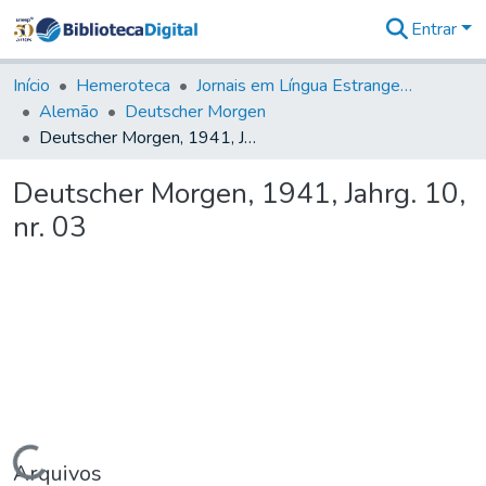
Entrar
Comunidades
&
Início
Hemeroteca
Jornais em Língua Estrangeira
Coleções
Alemão
Deutscher Morgen
Tudo na
Deutscher Morgen, 1941, Jahrg. 10, nr. 03
Biblioteca
Digital
Deutscher Morgen, 1941, Jahrg. 10,
Estatísticas
nr. 03
Carregando...
Arquivos