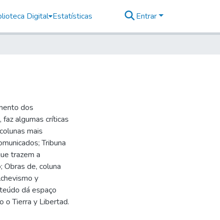
lioteca Digital
Estatísticas
Entrar
imento dos
faz algumas críticas
 colunas mais
omunicados; Tribuna
 que trazem a
 Obras de, coluna
lchevismo y
nteúdo dá espaço
 o Tierra y Libertad.