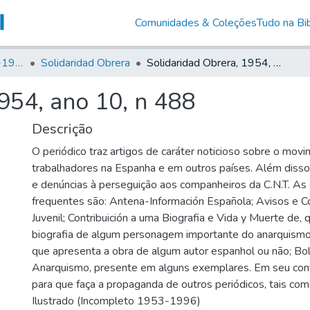
Comunidades & Coleções
Tudo na Bib
Canto Libertário (1906-1995)
Solidaridad Obrera
Solidaridad Obrera, 1954, ano 10, n 488
954, ano 10, n 488
Descrição
O periódico traz artigos de caráter noticioso sobre o mov
trabalhadores na Espanha e em outros países. Além disso, 
e denúncias à perseguição aos companheiros da C.N.T. As
frequentes são: Antena-Información Española; Avisos e C
Juvenil; Contribuición a uma Biografia e Vida y Muerte de,
biografia de algum personagem importante do anarquismo;
que apresenta a obra de algum autor espanhol ou não; Bo
Anarquismo, presente em alguns exemplares. Em seu co
para que faça a propaganda de outros periódicos, tais como
Ilustrado (Incompleto 1953-1996)