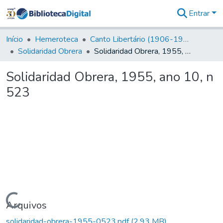
Entrar
Comunidades
&
Início
Hemeroteca
Canto Libertário (1906-1995)
Coleções
Solidaridad Obrera
Solidaridad Obrera, 1955, ano 10, n 523
Tudo na
Biblioteca
Solidaridad Obrera, 1955, ano 10, n
Digital
523
Estatísticas
Carregando...
Arquivos
solidaridad-obrera-1955-0523.pdf
(2,93 MB)