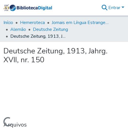
Entrar
Comunidades
&
Início
Hemeroteca
Jornais em Língua Estrangeira
Coleções
Alemão
Deutsche Zeitung
Tudo na
Deutsche Zeitung, 1913, Jahrg. XVII, nr. 150
Biblioteca
Digital
Deutsche Zeitung, 1913, Jahrg.
Estatísticas
XVII, nr. 150
Carregando...
Arquivos