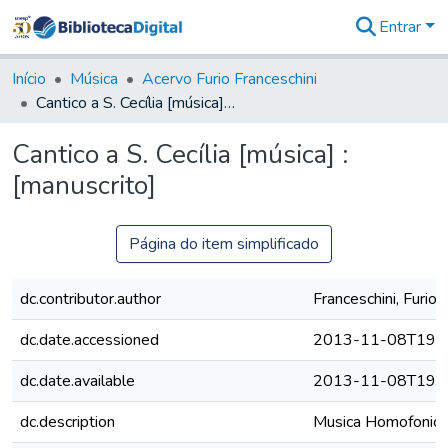
Entrar
Comunidades
&
Início
Música
Acervo Furio Franceschini
Coleções
Cantico a S. Cecília [música] : [manuscrito]
Tudo na
Biblioteca
Cantico a S. Cecília [música] :
Digital
[manuscrito]
Estatísticas
Página do item simplificado
dc.contributor.author
Franceschini, Furio
dc.date.accessioned
2013-11-08T19:4
dc.date.available
2013-11-08T19:4
dc.description
Musica Homofonica