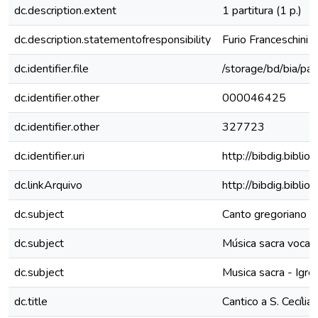
dc.description.extent
1 partitura (1 p.)
dc.description.statementofresponsibility
Furio Franceschini
dc.identifier.file
/storage/bd/bia/part
dc.identifier.other
000046425
dc.identifier.other
327723
dc.identifier.uri
http://bibdig.bibli
dc.linkArquivo
http://bibdig.bibl
dc.subject
Canto gregoriano
dc.subject
Música sacra vocal 
dc.subject
Musica sacra - Igrej
dc.title
Cantico a S. Cecília