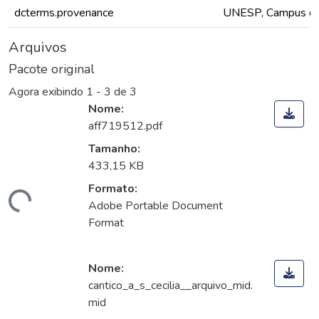
dcterms.provenance
UNESP, Campus de S
Arquivos
Pacote original
Agora exibindo
1 - 3 de 3
Nome:
aff719512.pdf
Tamanho:
433,15 KB
Formato:
egando...
Adobe Portable Document
Format
Nome:
cantico_a_s_cecilia__arquivo_mid.
mid