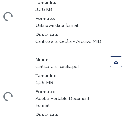
Tamanho:
3,38 KB
egando...
Formato:
Unknown data format
Descrição:
Cantico a S. Cecília - Arquivo MID
Nome:
cantico-a-s-cecilia.pdf
Tamanho:
1,26 MB
Formato:
egando...
Adobe Portable Document
Format
Descrição: