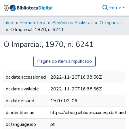
Entrar
Comunidades
&
Início
Hemeroteca
Periódicos Paulistas
O Imparcial
Coleções
O Imparcial, 1970, n. 6241
Tudo na
Biblioteca
O Imparcial, 1970, n. 6241
Digital
Estatísticas
Página do item simplificado
dc.date.accessioned
2022-11-20T16:38:56Z
dc.date.available
2022-11-20T16:38:56Z
dc.date.issued
1970-02-06
dc.identifier.uri
https://bibdig.biblioteca.unesp.br/han
dc.language.iso
pt