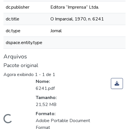
dc.publisher
Editora “Imprensa” Ltda.
dc.title
O Imparcial, 1970, n. 6241
dc.type
Jornal
dspace.entity.type
Arquivos
Pacote original
Agora exibindo
1 - 1 de 1
Nome:
6241.pdf
Tamanho:
21,52 MB
Formato:
Carregando...
Adobe Portable Document
Format