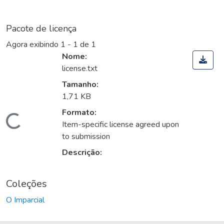
Pacote de licença
Agora exibindo
1 - 1 de 1
Nome:
license.txt
Tamanho:
1,71 KB
Formato:
Carregando...
Item-specific license agreed upon
to submission
Descrição:
Coleções
O Imparcial