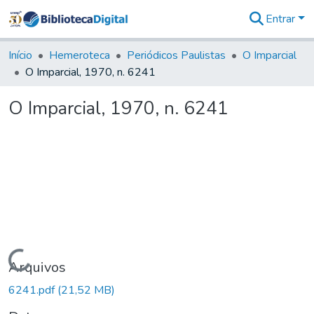
Entrar
Comunidades
&
Início
Hemeroteca
Periódicos Paulistas
O Imparcial
Coleções
O Imparcial, 1970, n. 6241
Tudo na
Biblioteca
O Imparcial, 1970, n. 6241
Digital
Estatísticas
Carregando...
Arquivos
6241.pdf
(21,52 MB)