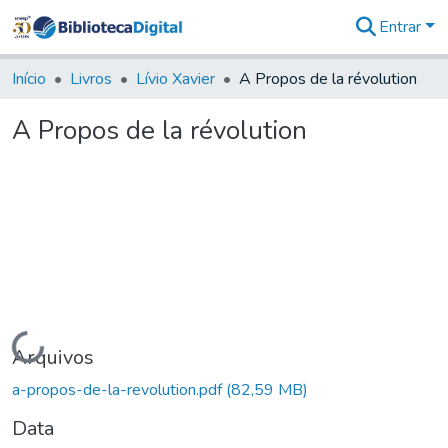
Entrar
Comunidades
&
Início
Livros
Lívio Xavier
A Propos de la révolution
Coleções
Tudo na
A Propos de la révolution
Biblioteca
Digital
Estatísticas
Carregando...
Arquivos
a-propos-de-la-revolution.pdf
(82,59 MB)
Data