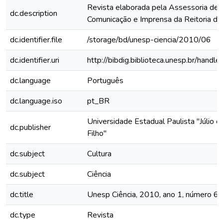
Revista elaborada pela Assessoria de
dc.description
Comunicação e Imprensa da Reitoria 
dc.identifier.file
/storage/bd/unesp-ciencia/2010/06
dc.identifier.uri
http://bibdig.biblioteca.unesp.br/hand
dc.language
Português
dc.language.iso
pt_BR
Universidade Estadual Paulista "Júlio 
dc.publisher
Filho"
dc.subject
Cultura
dc.subject
Ciência
dc.title
Unesp Ciência, 2010, ano 1, número 6
dc.type
Revista