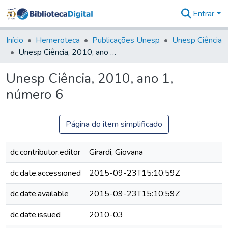
Entrar
Comunidades
&
Início
Hemeroteca
Publicações Unesp
Unesp Ciência
Coleções
Unesp Ciência, 2010, ano 1, número 6
Tudo na
Biblioteca
Unesp Ciência, 2010, ano 1,
Digital
número 6
Estatísticas
Página do item simplificado
dc.contributor.editor
Girardi, Giovana
dc.date.accessioned
2015-09-23T15:10:59Z
dc.date.available
2015-09-23T15:10:59Z
dc.date.issued
2010-03