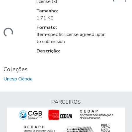
license.txt
Tamanho:
1,71 KB
Formato:
gando...
Item-specific license agreed upon
to submission
Descrição:
Coleções
Unesp Ciência
PARCEIROS