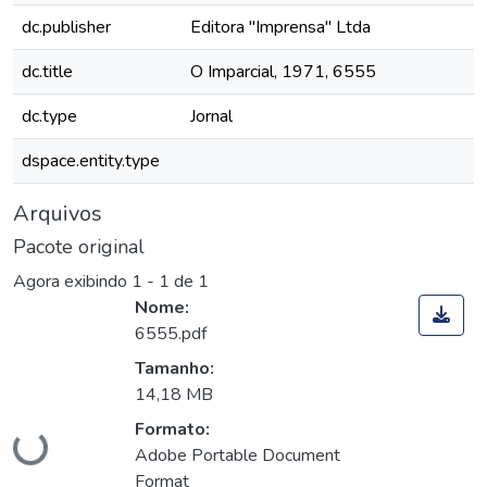
dc.publisher
Editora "Imprensa" Ltda
dc.title
O Imparcial, 1971, 6555
dc.type
Jornal
dspace.entity.type
Arquivos
Pacote original
Agora exibindo
1 - 1 de 1
Nome:
6555.pdf
Tamanho:
14,18 MB
Carregando...
Formato:
Adobe Portable Document
Format