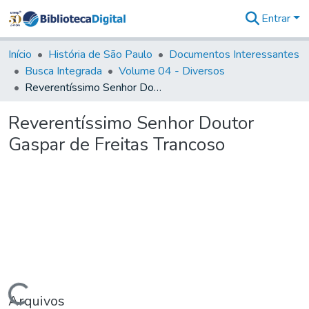
Entrar
Comunidades
&
Início
História de São Paulo
Documentos Interessantes
Coleções
Busca Integrada
Volume 04 - Diversos
Tudo na
Reverentíssimo Senhor Doutor Gaspar de Freitas Trancoso
Biblioteca
Digital
Reverentíssimo Senhor Doutor
Estatísticas
Gaspar de Freitas Trancoso
Arquivos