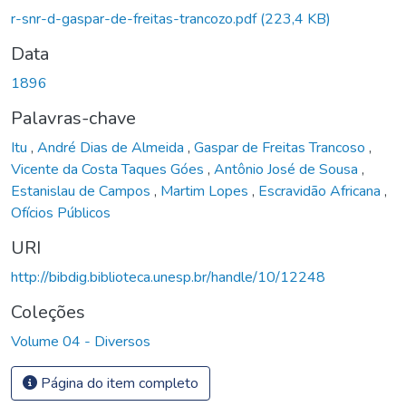
Carregando...
r-snr-d-gaspar-de-freitas-trancozo.pdf
(223,4 KB)
Data
1896
Palavras-chave
Itu
,
André Dias de Almeida
,
Gaspar de Freitas Trancoso
,
Vicente da Costa Taques Góes
,
Antônio José de Sousa
,
Estanislau de Campos
,
Martim Lopes
,
Escravidão Africana
,
Ofícios Públicos
URI
http://bibdig.biblioteca.unesp.br/handle/10/12248
Coleções
Volume 04 - Diversos
Página do item completo