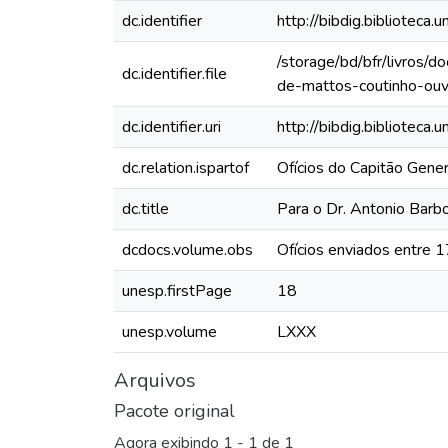
dc.identifier
http://bibdig.bibliote
/storage/bd/bfr/livros/
dc.identifier.file
de-mattos-coutinho-ouv
dc.identifier.uri
http://bibdig.biblioteca
dc.relation.ispartof
Ofícios do Capitão Gen
dc.title
Para o Dr. Antonio Barb
dcdocs.volume.obs
Ofícios enviados entre 
unesp.firstPage
18
unesp.volume
LXXX
Arquivos
Pacote original
Agora exibindo
1 - 1 de 1