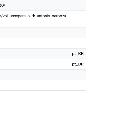
20/
o/vol-lxxx/para-o-dr-antonio-barboza-
pt_BR
pt_BR