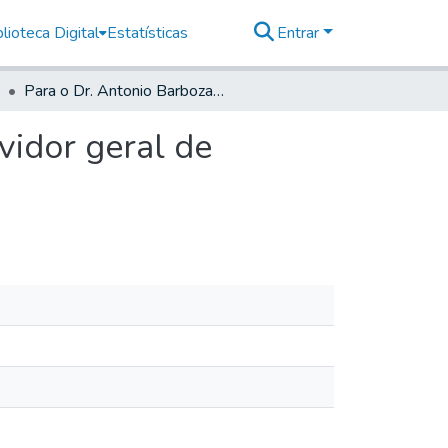
lioteca Digital
Estatísticas
Entrar
Para o Dr. Antonio Barboza de Mattos Coutinho Ouvidor geral de Parnaguá.
vidor geral de