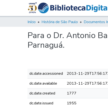
Início
História de São Paulo
Documentos I
Para o Dr. Antonio B
Parnaguá.
dc.date.accessioned
2013-11-29T17:56:17
dc.date.available
2013-11-29T17:56:17
dc.date.created
1777
dc.date.issued
1955