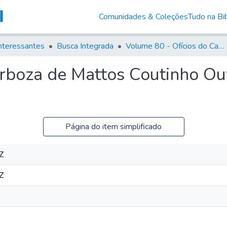
Comunidades & Coleções
Tudo na Bib
nteressantes
Busca Integrada
Volume 80 - Ofícios do Capitão General Martim Lopes Lobo de Saldanha (1777-1780)
arboza de Mattos Coutinho Ou
Página do item simplificado
Z
Z