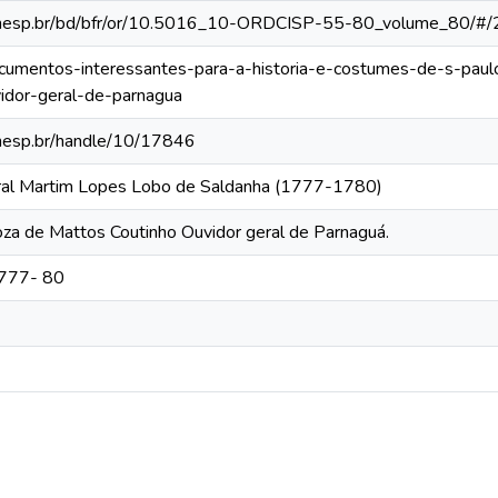
ca.unesp.br/bd/bfr/or/10.5016_10-ORDCISP-55-80_volume_80/#/
documentos-interessantes-para-a-historia-e-costumes-de-s-paul
idor-geral-de-parnagua
.unesp.br/handle/10/17846
eral Martim Lopes Lobo de Saldanha (1777-1780)
oza de Mattos Coutinho Ouvidor geral de Parnaguá.
1777- 80