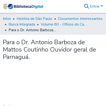
Entrar
Comunidades
&
Início
História de São Paulo
Documentos Interessantes
Coleções
Busca Integrada
Volume 80 - Ofícios do Capitão General Martim Lopes Lobo de Saldanha (1777-1780)
Tudo na
Para o Dr. Antonio Barboza de Mattos Coutinho Ouvidor geral de Parnaguá.
Biblioteca
Digital
Para o Dr. Antonio Barboza de
Estatísticas
Mattos Coutinho Ouvidor geral de
Parnaguá.
Carregando...