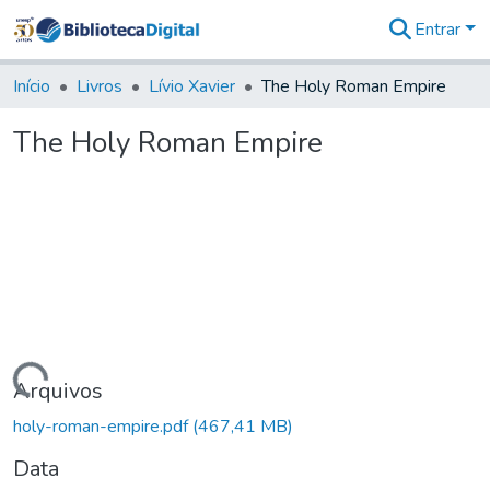
Entrar
Comunidades
&
Início
Livros
Lívio Xavier
The Holy Roman Empire
Coleções
Tudo na
The Holy Roman Empire
Biblioteca
Digital
Estatísticas
Carregando...
Arquivos
holy-roman-empire.pdf
(467,41 MB)
Data