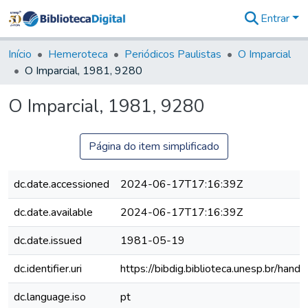
Entrar
Comunidades
&
Início
Hemeroteca
Periódicos Paulistas
O Imparcial
Coleções
O Imparcial, 1981, 9280
Tudo na
Biblioteca
O Imparcial, 1981, 9280
Digital
Estatísticas
Página do item simplificado
dc.date.accessioned
2024-06-17T17:16:39Z
dc.date.available
2024-06-17T17:16:39Z
dc.date.issued
1981-05-19
dc.identifier.uri
https://bibdig.biblioteca.unesp.br/han
dc.language.iso
pt