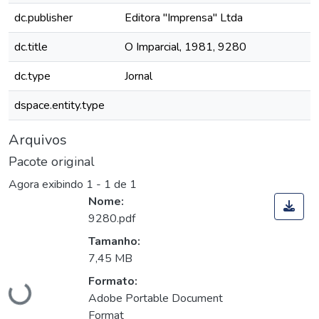
dc.publisher
Editora "Imprensa" Ltda
dc.title
O Imparcial, 1981, 9280
dc.type
Jornal
dspace.entity.type
Arquivos
Pacote original
Agora exibindo
1 - 1 de 1
Nome:
9280.pdf
Tamanho:
Carregando...
7,45 MB
Formato:
Adobe Portable Document
Format