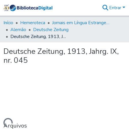
Entrar
Comunidades
&
Início
Hemeroteca
Jornais em Língua Estrangeira
Coleções
Alemão
Deutsche Zeitung
Tudo na
Deutsche Zeitung, 1913, Jahrg. IX, nr. 045
Biblioteca
Digital
Deutsche Zeitung, 1913, Jahrg. IX,
Estatísticas
nr. 045
Arquivos