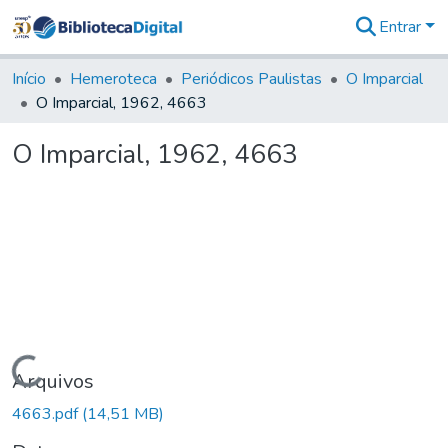
Entrar
Comunidades
&
Início
Hemeroteca
Periódicos Paulistas
O Imparcial
Coleções
O Imparcial, 1962, 4663
Tudo na
Biblioteca
O Imparcial, 1962, 4663
Digital
Estatísticas
Carregando...
Arquivos
4663.pdf
(14,51 MB)