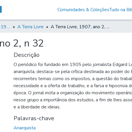
Comunidades & Coleções
Tudo na Bib
Canto Libertário (1906-1995)
A Terra Livre
A Terra Livre, 1907, ano 2, n 32
no 2, n 32
Descrição
O periódico foi fundado em 1905 pelo jornalista Edgard 
anarquista, destaca-se pela crítica destinada ao poder do
recorrentes temas como os impostos, a questão do trabalho
necessidade e a oferta de trabalho, e a farsa e hipocrisia d
época. O jornal incita a organização do movimento operário
nesse grupo a importância dos estudos, a fim de lhes ass
e a liberdade de ideias.
Palavras-chave
Anarquista