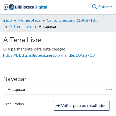
Entrar
Comunidades
&
Início
Hemeroteca
Canto Libertário (1906-1995)
Coleções
A Terra Livre
Pesquisar
Tudo na
Biblioteca
A Terra Livre
Digital
Estatísticas
URI permanente para esta coleção
https://bibdig.biblioteca.unesp.br/handle/10/26713
Navegar
resultados
Voltar para os resultados