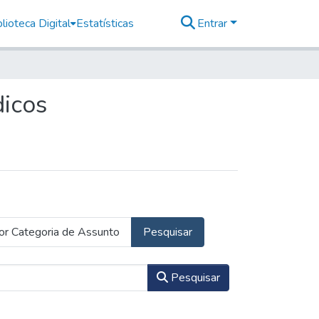
lioteca Digital
Estatísticas
Entrar
dicos
or Categoria de Assunto
Pesquisar
Pesquisar