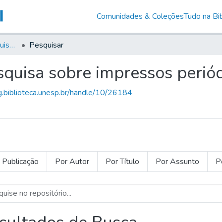
Comunidades & Coleções
Tudo na Bib
Instrumentos para pesquisa sobre impressos periódicos
Pesquisar
squisa sobre impressos perió
ig.biblioteca.unesp.br/handle/10/26184
 Publicação
Por Autor
Por Título
Por Assunto
P