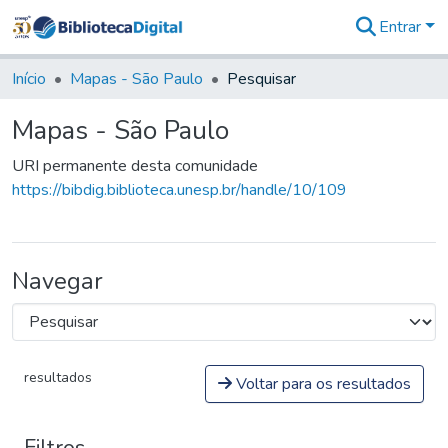
Entrar
Comunidades
&
Início
Mapas - São Paulo
Pesquisar
Coleções
Tudo na
Mapas - São Paulo
Biblioteca
Digital
URI permanente desta comunidade
Estatísticas
https://bibdig.biblioteca.unesp.br/handle/10/109
Navegar
resultados
Voltar para os resultados