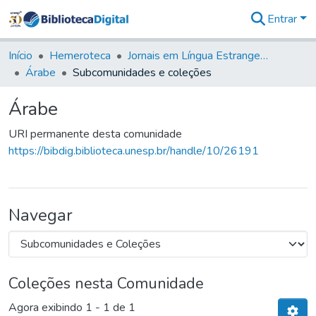
Entrar
Comunidades
&
Início
Hemeroteca
Jornais em Língua Estrangeira
Coleções
Árabe
Subcomunidades e coleções
Tudo na
Biblioteca
Árabe
Digital
Estatísticas
URI permanente desta comunidade
https://bibdig.biblioteca.unesp.br/handle/10/26191
Navegar
Coleções nesta Comunidade
Agora exibindo
1 - 1 de 1