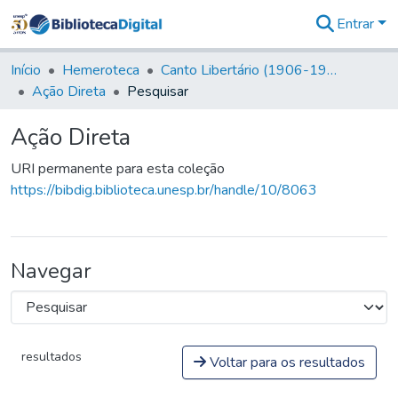
Entrar
Comunidades
&
Início
Hemeroteca
Canto Libertário (1906-1995)
Coleções
Ação Direta
Pesquisar
Tudo na
Biblioteca
Ação Direta
Digital
Estatísticas
URI permanente para esta coleção
https://bibdig.biblioteca.unesp.br/handle/10/8063
Navegar
resultados
Voltar para os resultados