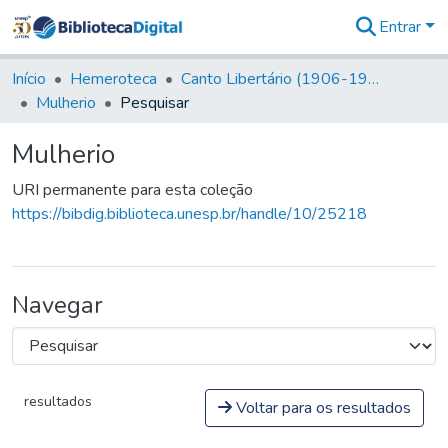
Entrar
Comunidades
&
Início
Hemeroteca
Canto Libertário (1906-1995)
Coleções
Mulherio
Pesquisar
Tudo na
Biblioteca
Mulherio
Digital
Estatísticas
URI permanente para esta coleção
https://bibdig.biblioteca.unesp.br/handle/10/25218
Navegar
resultados
Voltar para os resultados