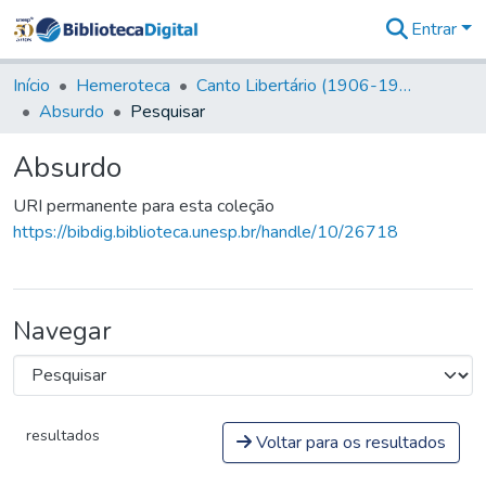
Entrar
Comunidades
&
Início
Hemeroteca
Canto Libertário (1906-1995)
Coleções
Absurdo
Pesquisar
Tudo na
Biblioteca
Absurdo
Digital
Estatísticas
URI permanente para esta coleção
https://bibdig.biblioteca.unesp.br/handle/10/26718
Navegar
resultados
Voltar para os resultados