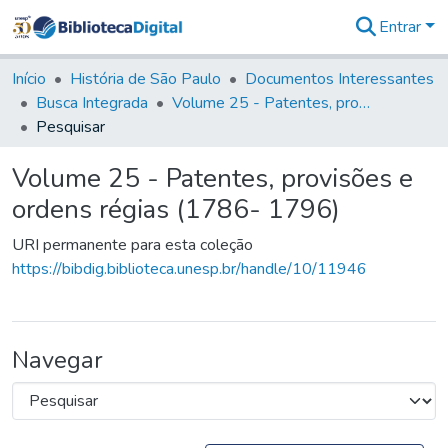
Entrar
Comunidades
&
Início
História de São Paulo
Documentos Interessantes
Coleções
Busca Integrada
Volume 25 - Patentes, provisões e ordens régias (1786- 1796)
Tudo na
Pesquisar
Biblioteca
Digital
Volume 25 - Patentes, provisões e
Estatísticas
ordens régias (1786- 1796)
URI permanente para esta coleção
https://bibdig.biblioteca.unesp.br/handle/10/11946
Navegar