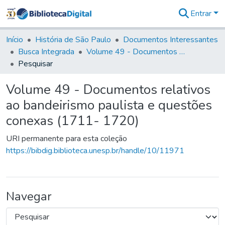
Entrar
Comunidades
&
Início
História de São Paulo
Documentos Interessantes
Coleções
Busca Integrada
Volume 49 - Documentos relativos ao bandeirismo paulista e questões conexas (1711- 1720)
Tudo na
Pesquisar
Biblioteca
Digital
Volume 49 - Documentos relativos
Estatísticas
ao bandeirismo paulista e questões
conexas (1711- 1720)
URI permanente para esta coleção
https://bibdig.biblioteca.unesp.br/handle/10/11971
Navegar