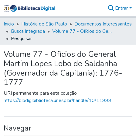
Entrar
Comunidades
&
Início
História de São Paulo
Documentos Interessantes
Coleções
Busca Integrada
Volume 77 - Ofícios do General Martim Lopes Lobo de Saldanha (Governador da Capitania): 1776-1777
Tudo na
Pesquisar
Biblioteca
Digital
Volume 77 - Ofícios do General
Estatísticas
Martim Lopes Lobo de Saldanha
(Governador da Capitania): 1776-
1777
URI permanente para esta coleção
https://bibdig.biblioteca.unesp.br/handle/10/11999
Navegar