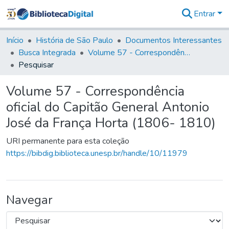
Entrar
Comunidades
&
Início
História de São Paulo
Documentos Interessantes
Coleções
Busca Integrada
Volume 57 - Correspondência oficial do Capitão General Antonio José da França Horta (1806- 1810)
Tudo na
Pesquisar
Biblioteca
Digital
Volume 57 - Correspondência
Estatísticas
oficial do Capitão General Antonio
José da França Horta (1806- 1810)
URI permanente para esta coleção
https://bibdig.biblioteca.unesp.br/handle/10/11979
Navegar