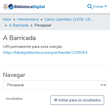
Entrar
Comunidades
&
Início
Hemeroteca
Canto Libertário (1906-1995)
Coleções
A Barricada
Pesquisar
Tudo na
Biblioteca
A Barricada
Digital
Estatísticas
URI permanente para esta coleção
https://bibdig.biblioteca.unesp.br/handle/10/8054
Navegar
resultados
Voltar para os resultados