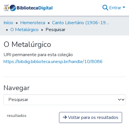
Entrar
Comunidades
&
Início
Hemeroteca
Canto Libertário (1906-1995)
Coleções
O Metalúrgico
Pesquisar
Tudo na
Biblioteca
O Metalúrgico
Digital
Estatísticas
URI permanente para esta coleção
https://bibdig.biblioteca.unesp.br/handle/10/8086
Navegar
resultados
Voltar para os resultados