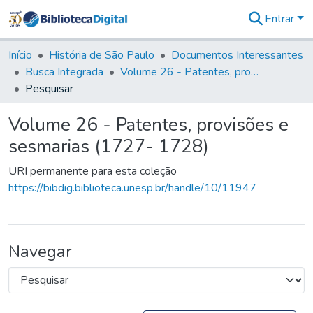
Entrar
Comunidades
&
Início
História de São Paulo
Documentos Interessantes
Coleções
Busca Integrada
Volume 26 - Patentes, provisões e sesmarias (1727- 1728)
Tudo na
Pesquisar
Biblioteca
Digital
Volume 26 - Patentes, provisões e
Estatísticas
sesmarias (1727- 1728)
URI permanente para esta coleção
https://bibdig.biblioteca.unesp.br/handle/10/11947
Navegar