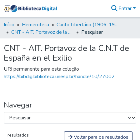
Entrar
Comunidades
&
Início
Hemeroteca
Canto Libertário (1906-1995)
Coleções
CNT - AIT. Portavoz de la C.N.T de España en el Exilio
Pesquisar
Tudo na
Biblioteca
CNT - AIT. Portavoz de la C.N.T de
Digital
España en el Exilio
Estatísticas
URI permanente para esta coleção
https://bibdig.biblioteca.unesp.br/handle/10/27002
Navegar
resultados
Voltar para os resultados