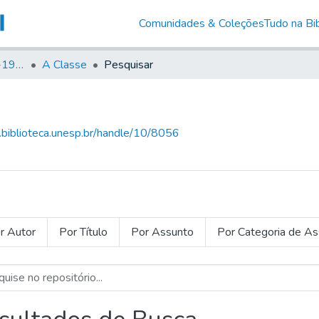
Comunidades & Coleções
Tudo na Bib
Canto Libertário (1906-1995)
A Classe
Pesquisar
g.biblioteca.unesp.br/handle/10/8056
r Autor
Por Título
Por Assunto
Por Categoria de A